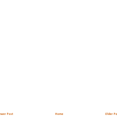
ewer Post
Home
Older Po