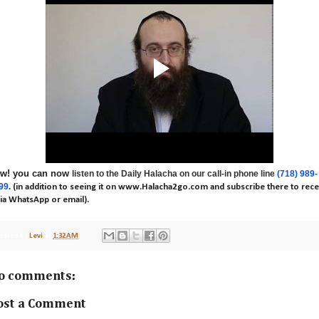
w! you can now
listen to the Daily Halacha on our call-in phone line
(718) 989-
99
.
(in addition to seeing it on www.Halacha2go.com and subscribe there to rece
 via WhatsApp or email).
osted by
Levi
at
1:32 AM
o comments:
ost a Comment