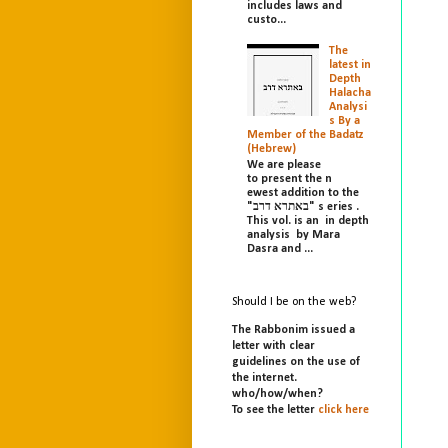
includes laws and
custo...
The
latest in
Depth
Halacha
Analysi
s By a
Member of the Badatz
(Hebrew)
We are please
to present the n
ewest addition to the
"באתרא דרב" s eries .
This vol. is an in depth
analysis by Mara
Dasra and ...
Should I be on the web?
The Rabbonim issued a
letter with clear
guidelines on the use of
the internet.
who/
how/
when?
To see the letter
click here