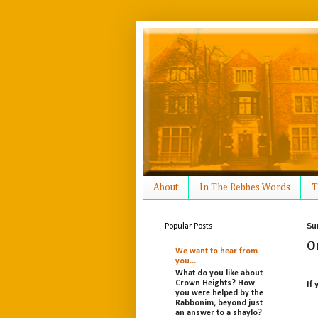
About
In The Rebbes Words
T
Su
Popular Posts
O
We want to hear from
you...
What do you like about
Crown Heights? How
If 
you were helped by the
Rabbonim, beyond just
an answer to a shaylo?