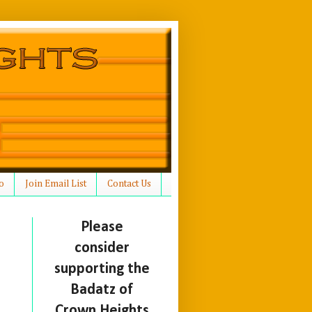
o
Join Email List
Contact Us
Please
consider
supporting the
Badatz of
Crown Heights