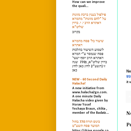
How can we improve
the quali...
פילפול בענין ברכת מזונות
על "לחם מזונות" מהמרא
דאתרא הרב י. י. ברוין
שליט"א
בקרוב
שיעור בל' פסח מהמרא
דאתרא
לשמוע השיעור בהלכות
פסח שנמסר ע"י המרא
דאתרא הרב יוסף ישעי'
ברוין שליט"א, ב770 שנה
זו (תשע"ז) לחץ כאן לחץ
כאן
Ne
95
NEW - 60 Second Daily
it
Halacha!
A new initiative from
www.halacha2go.com.
A one minute Daily
P
Halacha video given by
Horav Yosef
Yeshaya Braun, shlita ,
N
member of the Badatz...
כינוס תורה 770 בחול
P
המועד פסח תשע"ט
https://drive.google.co