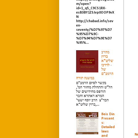
m/open?
id=1_q5_C9CS1RX-
esB3BY1ZSJvp0OOP9vX
N
http://chabad.info/sev
en-
seventy/%D7%97%D7
%95%D7%9C-
%D7%94%D7%9E%D7
%95%...
מהרב
ברוין
שליט"א
- לדרכו
של
הרמב"ם
במשנה תורה
בקשר לסיום הרמב"ם
הל"ט והתחלת מחזור המ',
הודפס מחידושים של
המרא דאתרא וחבר
הבד"צ הרב יוסף ישעי'
ברוין שליט"א,...
Beis Din
Present
s:
Detailed
laws
N
and