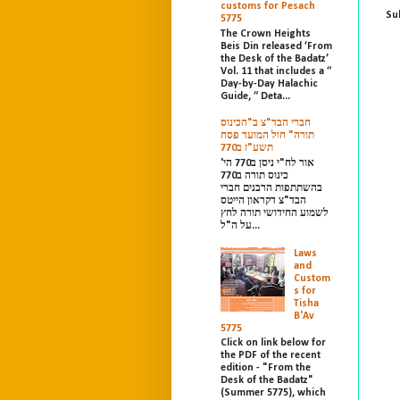
customs for Pesach
Su
5775
The Crown Heights
Beis Din released ‘From
the Desk of the Badatz’
Vol. 11 that includes a “
Day-by-Day Halachic
Guide, “ Deta...
חברי הבד"צ ב"הכינוס
תורה" חול המועד פסח
תשע"ז ב770
אור לח"י ניסן ב770 הי'
כינוס תורה ב770
בהשתתפות הרבנים חברי
הבד"צ דקראון הייטס
לשמוע החידושי תורה לחץ
על ה"ל...
Laws
and
Custom
s for
Tisha
B'Av
5775
Click on link below for
the PDF of the recent
edition - "From the
Desk of the Badatz"
(Summer 5775), which