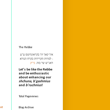
The Rebbe
איך קאך זיך בקראונהיטס ע"ע
- למרות הקרירות כקרח הנורא
דאנ"ש שי' בזה.
כי"ק
Let’s be like the Rebbe
and be enthusiastic
about enhancing our
shchuna
,
b'gashmius
and
b'ruchnius
!
Total Pageviews
st
Blog Archive