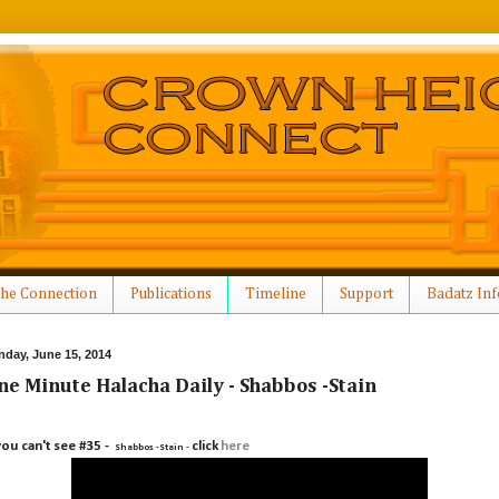
he Connection
Publications
Timeline
Support
Badatz Inf
nday, June 15, 2014
ne Minute Halacha Daily - Shabbos -Stain
you can't see #35 -
click
here
Shabbos -Stain
-